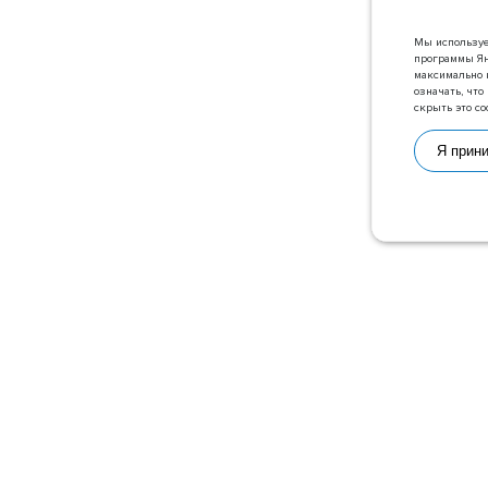
Мы используе
программы Ян
максимально 
означать, чт
скрыть это со
Я прин