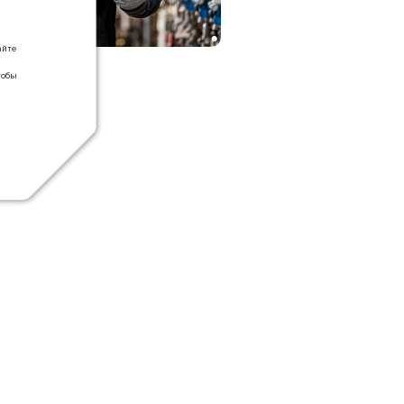
й
айте
тобы