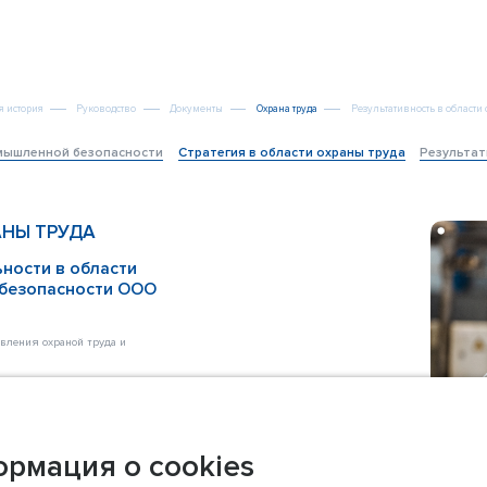
О компании
я история
Руководство
Документы
Охрана труда
Результативность в области 
омышленной безопасности
Стратегия в области охраны труда
Результат
АНЫ ТРУДА
ности в области
 безопасности ООО
вления охраной труда и
дства
пасных происшествий
ных организаций
рмация о cookies