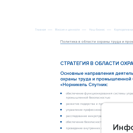
Главная
Миссия и ценности
Наш бизнес
Корпоративна
Политика в области охраны труда и пр
СТРАТЕГИЯ В ОБЛАСТИ ОХР
Основные направления деятель
охраны труда и промышленной
«Норникель Спутник:
обеспечение функционирования системы упра
промышленной безопасностью
развитие лидерства и приверженности руково
управление профессиональными рисками
расследование микротравм и потенциально о
обеспечение безопасности работников подряд
Инфо
проведение внутренних аудитов СУОТ и ПБ