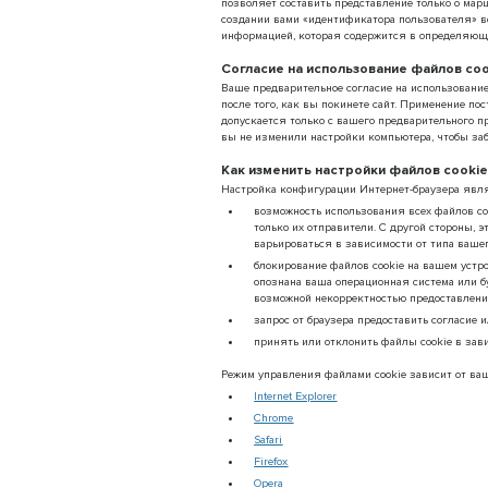
позволяет составить представление только о мар
создании вами «идентификатора пользователя» во
информацией, которая содержится в определяюще
Согласие на использование файлов co
Ваше предварительное согласие на использование 
после того, как вы покинете сайт. Применение п
допускается только с вашего предварительного п
вы не изменили настройки компьютера, чтобы заб
Как изменить настройки файлов cooki
Настройка конфигурации Интернет-браузера явл
возможность использования всех файлов co
только их отправители. С другой стороны, 
варьироваться в зависимости от типа ваше
блокирование файлов cookie на вашем устро
опознана ваша операционная система или бу
возможной некорректностью предоставления
запрос от браузера предоставить согласие и
принять или отклонить файлы cookie в зав
Режим управления файлами cookie зависит от ва
Internet Explorer
Chrome
Safari
Firefox
Opera