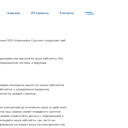
Карьера
ИТ-проекты
Контакты
пания ООО «Норникель Спутник» управляет веб-
раузером при доступе на наши веб-сайты. Как
операционной системы и браузера.
ждом посещении одного из наших веб-сайтов.
б-сайтов и определения вариантов
вания на каждой странице.
ем компьютере до истечения срока их действия
йтов наш сервер сможет определить наличие
сможем создать базу данных с информацией о
осещаете наши веб-сайты, как часто вы
нформации не входят ваши личные данные; она