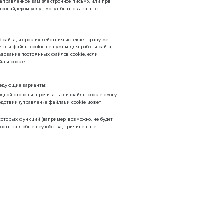
аправленное вам электронное письмо, или при
ровайдером услуг, могут быть связаны с
сайта, и срок их действия истекает сразу же
и эти файлы cookie не нужны для работы сайта,
ьзование постоянных файлов cookie, если
йлы cookie.
ледующие варианты:
дной стороны, прочитать эти файлы cookie смогут
едствии (управление файлами cookie может
которых функций (например, возможно, не будет
ность за любые неудобства, причиненные