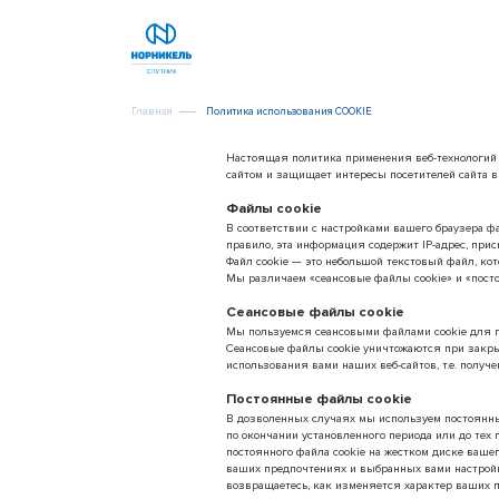
Главная
Политика использования COOKIE
Настоящая политика применения веб-технологий 
сайтом и защищает интересы посетителей сайта 
Файлы cookie
В соответствии с настройками вашего браузера ф
правило, эта информация содержит IP-адрес, при
Файл cookie — это небольшой текстовый файл, ко
Мы различаем «сеансовые файлы cookie» и «пост
Сеансовые файлы cookie
Мы пользуемся сеансовыми файлами cookie для п
Сеансовые файлы cookie уничтожаются при закры
использования вами наших веб-сайтов, т.е. полу
Постоянные файлы cookie
В дозволенных случаях мы используем постоянные
по окончании установленного периода или до тех 
постоянного файла cookie на жестком диске ваш
ваших предпочтениях и выбранных вами настройка
возвращаетесь, как изменяется характер ваших 