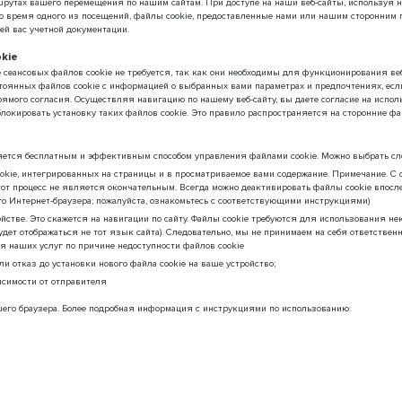
шрутах вашего перемещения по нашим сайтам. При доступе на наши веб-сайты, используя н
 время одного из посещений, файлы cookie, предоставленные нами или нашим сторонним п
й вас учетной документации.
okie
сеансовых файлов cookie не требуется, так как они необходимы для функционирования веб-
остоянных файлов cookie с информацией о выбранных вами параметрах и предпочтениях, есл
рямого согласия. Осуществляя навигацию по нашему веб-сайту, вы даете согласие на испол
локировать установку таких файлов cookie. Это правило распространяется на сторонние фа
e
яется бесплатным и эффективным способом управления файлами cookie. Можно выбрать с
okie, интегрированных на страницы и в просматриваемое вами содержание. Примечание. С о
этот процесс не является окончательным. Всегда можно деактивировать файлы cookie впосл
го Интернет-браузера; пожалуйста, ознакомьтесь с соответствующими инструкциями)
йстве. Это скажется на навигации по сайту. Файлы cookie требуются для использования не
дет отображаться не тот язык сайта). Следовательно, мы не принимаем на себя ответствен
 наших услуг по причине недоступности файлов cookie
ли отказ до установки нового файла cookie на ваше устройство;
исимости от отправителя
шего браузера. Более подробная информация с инструкциями по использованию: