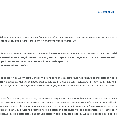
О компании
(«Политика использования файлов cookie») устанавливает правила, согласно которым ком
в отношении конфиденциальности предоставляемых данных.
айл cookie позволяет автоматически собирать информацию, направляемую нам вашим веб-б
своенный в настоящий момент вашему компьютеру, а также сведения о типе установленной 
торый сохраняется на ваш жесткий диск веб-сервером.
оянные файлы cookie».
рисвоения вашему компьютеру уникального случайного идентификационного номера при ка
тии браузера. Мы используем сеансовые файлы cookie для поддержания функций наших ве
чения сведений о посещаемых вами страницах, используемых ссылках и длительности пребы
 файлы cookie, которые не удаляются сразу после закрытия браузера, а остаются на ваш
пор, пока вы не сотрете их самостоятельно. При каждом посещении любого из наших веб-са
его компьютера. Присвоив вашему компьютеру уникальный постоянный идентификатор, мы 
х. Уникальный идентификатор также помогает нам более точно определить, как часто вы п
посещений со временем и насколько эффективен наш маркетинг. Однако в состав данной и