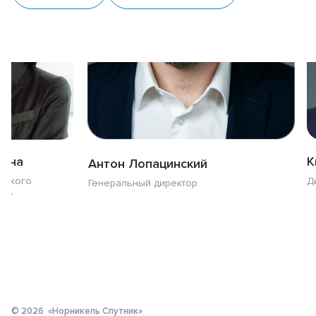
шина
К
Антон Лопацинский
вского
Д
Генеральный директор
ЕХ»
© 2026
«Норникель Спутник»