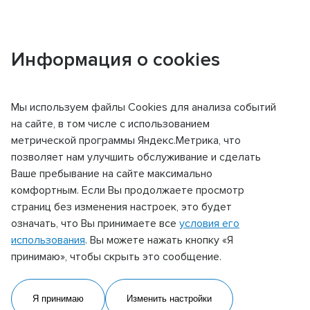
Информация о cookies
Мы используем файлы Сookies для анализа событий
Главная
Миссия и ценности
Наш бизнес
Корп
на сайте, в том числе с использованием
метрической программы Яндекс.Метрика, что
позволяет нам улучшить обслуживание и сделать
НАШ БИЗНЕС
Ваше пребывание на сайте максимально
комфортным. Если Вы продолжаете просмотр
«Норникель Спутник» работает в
страниц без изменения настроек, это будет
различных направлениях:
означать, что Вы принимаете все
условия его
использования
. Вы можете нажать кнопку «Я
принимаю», чтобы скрыть это сообщение.
01
Я принимаю
Изменить настройки