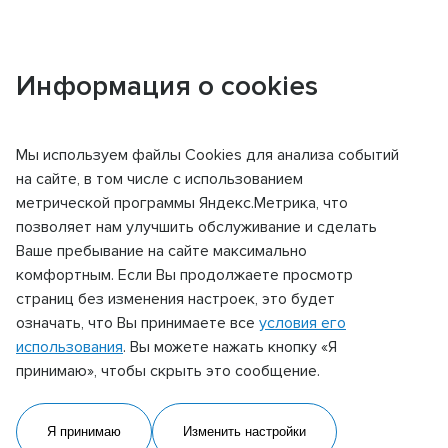
Информация о cookies
Главная
Контакты
Подтесово
Мы используем файлы Сookies для анализа событий
КОНТАКТЫ
на сайте, в том числе с использованием
метрической программы Яндекс.Метрика, что
позволяет нам улучшить обслуживание и сделать
Подтесово
Ваше пребывание на сайте максимально
комфортным. Если Вы продолжаете просмотр
Подтесово
страниц без изменения настроек, это будет
означать, что Вы принимаете все
условия его
Адрес
использования
. Вы можете нажать кнопку «Я
663168, Красноярский край, Енисейский район,
принимаю», чтобы скрыть это сообщение.
пос. Подтесово, ул. Калинина, 2
Телефон:
Я принимаю
Изменить настройки
+7 (391) 252 72 00