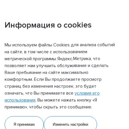
Информация о cookies
Главная
Контакты
Мурманск
Мы используем файлы Сookies для анализа событий
КОНТАКТЫ
на сайте, в том числе с использованием
метрической программы Яндекс.Метрика, что
позволяет нам улучшить обслуживание и сделать
Фронт-офис
Ваше пребывание на сайте максимально
комфортным. Если Вы продолжаете просмотр
Фронт-офис
страниц без изменения настроек, это будет
означать, что Вы принимаете все
условия его
Адрес
использования
. Вы можете нажать кнопку «Я
183038, г. Мурманск,
принимаю», чтобы скрыть это сообщение.
Портовый проезд, д. 41
Я принимаю
Изменить настройки