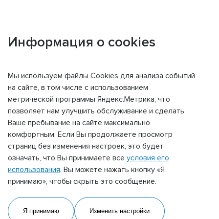
Информация о cookies
Главная
Контакты
Лесосибирск
Мы используем файлы Сookies для анализа событий
КОНТАКТЫ
на сайте, в том числе с использованием
метрической программы Яндекс.Метрика, что
позволяет нам улучшить обслуживание и сделать
Фронт-офис
Ваше пребывание на сайте максимально
комфортным. Если Вы продолжаете просмотр
Фронт-офис
страниц без изменения настроек, это будет
означать, что Вы принимаете все
условия его
Адрес
использования
. Вы можете нажать кнопку «Я
662549, Красноярский край, г. Лесосибирск,
принимаю», чтобы скрыть это сообщение.
ул. Енисейская, д. 28
Телефон:
Я принимаю
Изменить настройки
+7 (391) 456 18 98