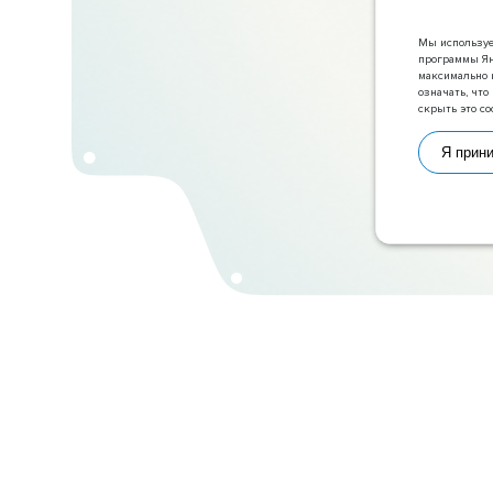
Мы используе
программы Ян
максимально 
означать, чт
скрыть это со
Я прин